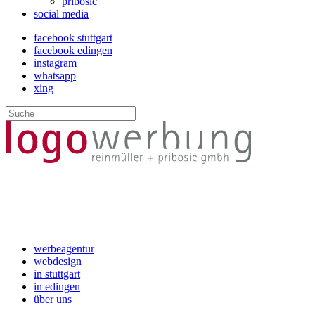
pribosic
social media
facebook stuttgart
facebook edingen
instagram
whatsapp
xing
werbeagentur
webdesign
in stuttgart
in edingen
über uns