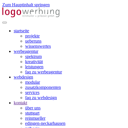
Zum Hauptinhalt springen
startseite
projekte
ueberuns
wissenswertes
werbeagentur
spektrum
kreativität
leistungen
faq zu werbeagentur
webdesign
modular
zusatzkomponenten
services
faq zu webdesign
kontakt
über uns
stuttgart
reinmueller
edingen-neckarhausen