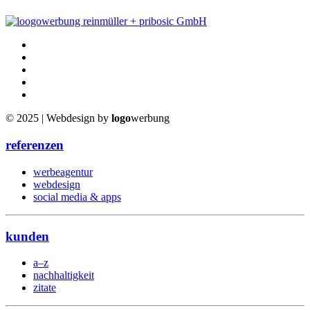
© 2025 | Webdesign by
logo
werbung
referenzen
werbeagentur
webdesign
social media & apps
kunden
a–z
nachhaltigkeit
zitate