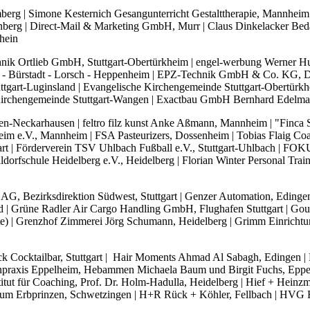
erg | Simone Kesternich Gesangunterricht Gestalttherapie, Mannheim 
berg | Direct-Mail & Marketing GmbH, Murr | Claus Dinkelacker Bedac
hein
ik Ortlieb GmbH, Stuttgart-Obertürkheim | engel-werbung Werner Hui
m - Bürstadt - Lorsch - Heppenheim | EPZ-Technik GmbH & Co. KG, D
ttgart-Luginsland | Evangelische Kirchengemeinde Stuttgart-Obertürkh
 Kirchengemeinde Stuttgart-Wangen | Exactbau GmbH Bernhard Edelm
en-Neckarhausen | feltro filz kunst Anke Aßmann, Mannheim | "Finca Sa
im e.V., Mannheim | FSA Pasteurizers, Dossenheim | Tobias Flaig Coa
gart | Förderverein TSV Uhlbach Fußball e.V., Stuttgart-Uhlbach | FOKU
rfschule Heidelberg e.V., Heidelberg | Florian Winter Personal Traini
G, Bezirksdirektion Südwest, Stuttgart | Genzer Automation, Edinge
 Grüne Radler Air Cargo Handling GmbH, Flughafen Stuttgart | Gourme
 | Grenzhof Zimmerei Jörg Schumann, Heidelberg | Grimm Einrichtung
lück Cocktailbar, Stuttgart | Hair Moments Ahmad Al Sabagh, Edingen
enpraxis Eppelheim, Hebammen Michaela Baum und Birgit Fuchs, Epp
tut für Coaching, Prof. Dr. Holm-Hadulla, Heidelberg | Hief + Heinz
l zum Erbprinzen, Schwetzingen | H+R Rück + Köhler, Fellbach | HV