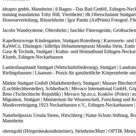
ideapro gmbh, Mannheim | il Bagno - Das Bad GmbH, Edingen-Neckar
training translations Toby Hill, Viernheim | ifk Oberschulamt Stuttg
Honorarverteilung, Rüsselsheim | Igor Panitz (ArtPrints) Fotograf, 
Jacobs Wandsysteme, Oftersheim | Jaschke Fitnessgeräte, Großsache
Kapellenzwerge Kindergarten, Stuttgart-Rotenberg | Karosserie- und
KaWeCo, Ditzingen | killefips Hebammenpraxis Monika Stein, Eutin |
Gase & Technik, Stuttgart | Kultur- und Heimatbund Edingen-Neckarha
Klumb, Edingen-Neckarhausen
Landeshauptstadt Stuttgart (Wirtschaftsförderung), Stuttgart | Land
Rielingshausen | Lisanum - Praxis für ganzheitliche Körperarbeite 
Märkte Stuttgart GmbH (Marktbetreiber), Stuttgart | Mauser Blechte
(Lochblechhersteller), Schlierbach | Mevaco International GmbH, Göp
Brno (Tschechische Republik) | Mevaco Sp.zo.o, Kraków (Polen) | m
Migration, Stuttgart | Ministerium für Wissenschaft, Forschung und 
Musikvereinigung 1923 Neckarhausen e.V., Edingen-Neckarhausen | 
Naturheilpraxis Ursula Siems, Hirschberg | Natur-Schutz-Stiftung,
Mannheim
ohrengold (Hörgeräteakustikmeister), Steinheim/Murr | OPTIK Meier, N