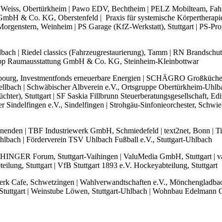
m Weiss, Obertürkheim | Pawo EDV, Bechtheim | PELZ Mobilteam, Fahrd
mbH & Co. KG, Oberstenfeld | Praxis für systemische Körpertherapie 
Morgenstern, Weinheim | PS Garage (KfZ-Werkstatt), Stuttgart | PS-P
ellbach | Riedel classics (Fahrzeugrestaurierung), Tamm | RN Brands
| Rupp Raumausstattung GmbH & Co. KG, Steinheim-Kleinbottwar
rg, Investmentfonds erneuerbare Energien | SCHÄGRO Großküchent
Fellbach | Schwäbischer Albverein e.V., Ortsgruppe Obertürkheim-Uhlb
ter), Stuttgart | SF Saskia Fillbrunn Steuerberatungsgesellschaft, Ed
r Sindelfingen e.V., Sindelfingen | Strohgäu-Sinfonieorchester, Schwi
innenden | TBF Industriewerk GmbH, Schmiedefeld | text2net, Bonn | 
-Uhlbach | Förderverein TSV Uhlbach Fußball e.V., Stuttgart-Uhlbach
INGER Forum, Stuttgart-Vaihingen | ValuMedia GmbH, Stuttgart | v
eilung, Stuttgart | VfB Stuttgart 1893 e.V. Hockeyabteilung, Stuttgart
rk Cafe, Schwetzingen | Wahlverwandtschaften e.V., Mönchengladbach |
Stuttgart | Weinstube Löwen, Stuttgart-Uhlbach | Wohnbau Edelmann