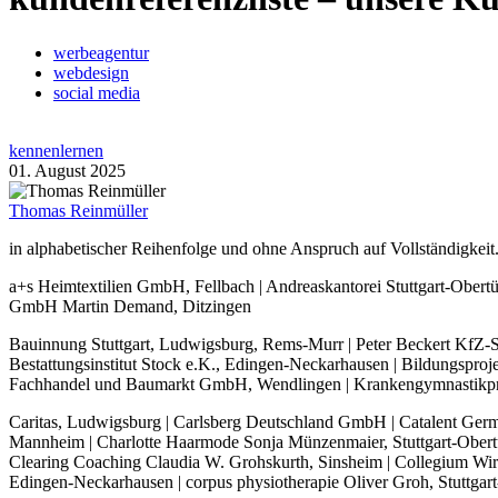
werbeagentur
webdesign
social media
kennenlernen
01. August 2025
Thomas Reinmüller
in alphabetischer Reihenfolge und ohne Anspruch auf Vollständigkeit.
a+s Heimtextilien GmbH, Fellbach | Andreaskantorei Stuttgart-Obertür
GmbH Martin Demand, Ditzingen
Bauinnung Stuttgart, Ludwigsburg, Rems-Murr | Peter Beckert KfZ-Sac
Bestattungsinstitut Stock e.K., Edingen-Neckarhausen | Bildungspr
Fachhandel und Baumarkt GmbH, Wendlingen | Krankengymnastikpraxi
Caritas, Ludwigsburg | Carlsberg Deutschland GmbH | Catalent Germa
Mannheim | Charlotte Haarmode Sonja Münzenmaier, Stuttgart-Obertür
Clearing Coaching Claudia W. Grohskurth, Sinsheim | Collegium Wi
Edingen-Neckarhausen | corpus physiotherapie Oliver Groh, Stuttga