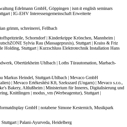
waltung Edelmann GmbH, Göppingen | isnt-it english seminars
uttgart | IG-EHV Interessengemeinschaft Erweiterte
an grimm, schreinerei, Fellbach
offspritzteile, Schorndorf | Kinderkrippe Krönchen, Mannheim |
utschZONE Sylvia Rau (Massagepraxis), Stuttgart | Kraiss & Friz
 Holding, Stuttgart | Kurzschluss Elektrotechnik Installation Hans
 Handwerk, Obertürkheim Uhlbach | Loths Türautomation, Marbach-
llbau Markus Heindel, Stuttgart-Uhlbach | Mevaco GmbH
ien) | Mevaco Ertékesítési Kft, Szekszard (Ungarn) | Mevaco s.r.o.,
 Bakery, Altlußheim | Ministerium für Inneres, Digitalisierung und
ing, Knittlingen | modus_vm (Werbeagentur), Stuttgart |
y formatdisplay GmbH | notabene Simone Kesternich, Musikpark
 Stuttgart | Palani-Ayurveda, Heidelberg