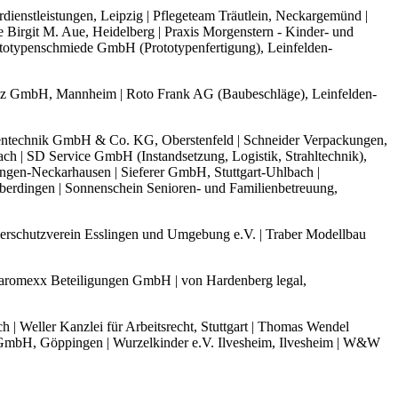
ienstleistungen, Leipzig | Pflegeteam Träutlein, Neckargemünd |
Birgit M. Aue, Heidelberg | Praxis Morgenstern - Kinder- und
rototypenschmiede GmbH (Prototypenfertigung), Leinfelden-
chutz GmbH, Mannheim | Roto Frank AG (Baubeschläge), Leinfelden-
echnik GmbH & Co. KG, Oberstenfeld | Schneider Verpackungen,
ach | SD Service GmbH (Instandsetzung, Logistik, Strahltechnik),
ingen-Neckarhausen | Sieferer GmbH, Stuttgart-Uhlbach |
eberdingen | Sonnenschein Senioren- und Familienbetreuung,
Tierschutzverein Esslingen und Umgebung e.V. | Traber Modellbau
aromexx Beteiligungen GmbH | von Hardenberg legal,
 Weller Kanzlei für Arbeitsrecht, Stuttgart | Thomas Wendel
 GmbH, Göppingen | Wurzelkinder e.V. Ilvesheim, Ilvesheim | W&W