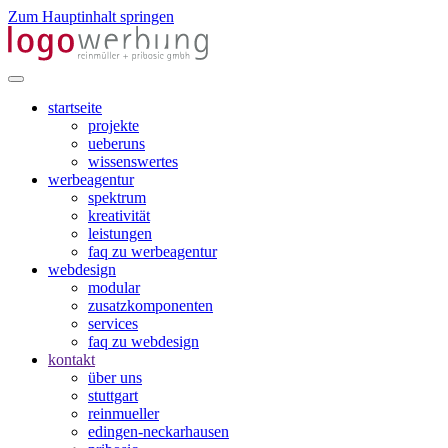
Zum Hauptinhalt springen
startseite
projekte
ueberuns
wissenswertes
werbeagentur
spektrum
kreativität
leistungen
faq zu werbeagentur
webdesign
modular
zusatzkomponenten
services
faq zu webdesign
kontakt
über uns
stuttgart
reinmueller
edingen-neckarhausen