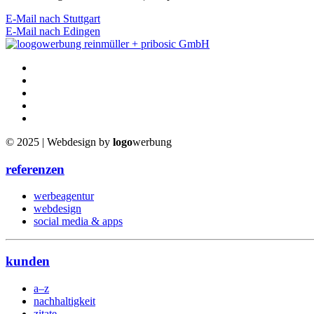
E-Mail nach Stuttgart
E-Mail nach Edingen
© 2025 | Webdesign by
logo
werbung
referenzen
werbeagentur
webdesign
social media & apps
kunden
a–z
nachhaltigkeit
zitate