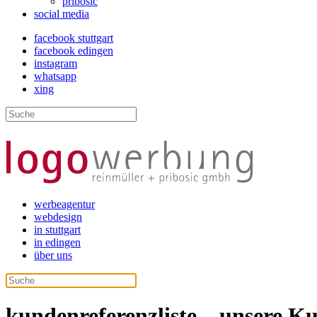
pribosic
social media
facebook stuttgart
facebook edingen
instagram
whatsapp
xing
werbeagentur
webdesign
in stuttgart
in edingen
über uns
kundenreferenzliste – unsere K