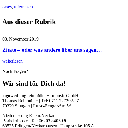
cases
,
referenzen
Aus dieser Rubrik
08. November 2019
Zitate – oder was andere über uns sagen…
weiterlesen
Noch Fragen?
Wir sind für Dich da!
logo
werbung reinmüller + pribosic GmbH
Thomas Reinmüller | Tel: 0711 727292-27
70329 Stuttgart | Luise-Benger-Str. 5A
Niederlassung Rhein-Neckar
Boris Pribosic | Tel: 06203 8405930
68535 Edingen-Neckarhausen | Hauptstraße 105 A