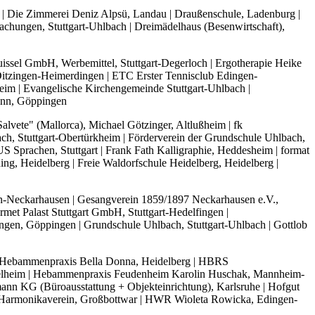
| Die Zimmerei Deniz Alpsü, Landau | Draußenschule, Ladenburg |
hungen, Stuttgart-Uhlbach | Dreimädelhaus (Besenwirtschaft),
ssel GmbH, Werbemittel, Stuttgart-Degerloch | Ergotherapie Heike
itzingen-Heimerdingen | ETC Erster Tennisclub Edingen-
eim | Evangelische Kirchengemeinde Stuttgart-Uhlbach |
ann, Göppingen
lvete" (Mallorca), Michael Götzinger, Altlußheim | fk
ch, Stuttgart-Obertürkheim | Förderverein der Grundschule Uhlbach,
S Sprachen, Stuttgart | Frank Fath Kalligraphie, Heddesheim | format
ng, Heidelberg | Freie Waldorfschule Heidelberg, Heidelberg |
n-Neckarhausen | Gesangverein 1859/1897 Neckarhausen e.V.,
t Palast Stuttgart GmbH, Stuttgart-Hedelfingen |
en, Göppingen | Grundschule Uhlbach, Stuttgart-Uhlbach | Gottlob
 | Hebammenpraxis Bella Donna, Heidelberg | HBRS
elheim | Hebammenpraxis Feudenheim Karolin Huschak, Mannheim-
mann KG (Büroausstattung + Objekteinrichtung), Karlsruhe | Hofgut
G Harmonikaverein, Großbottwar | HWR Wioleta Rowicka, Edingen-