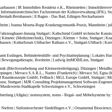
hausen | IR Immobilien Residenz e.K., Rheinstetten | Immobilienver
art Informationstechnisches Fachzentrum der Kultusverwaltung (IFK), St
Filderstadt-Bernhausen | Il Bagno - Das Bad, Edingen-Neckarhausen
nheim | Joanna Mourta-Rupp Krankengymnastik-Praxis, Mannheim | juli
 Fahrzeugbauer-Innung Stuttgart | Kaltschmid GmbH technische Kunstst
 Kimetec (Medizintechnik), Ditzingen | Klemm + Sohn, Stuttgart | Kna
usen | Kulturforum Uhlbacher Rathaus e.V., Stuttgart-Uhlbach | Kurrle
ratsamt Esslingen, Behindertenhilfe- und Psychiatrieplanung | Lokales
und Bewegungstherapie, Ilvesheim | Ludwig ImMOBILien, Stuttgart
chnik (Blechverarbeitung und Kleinserienfertigung), Ditzingen | Meta
pingen | Mevaco S.A.R.L., Nantes (Frankreich) | Mevaco Srl, Egna (Ital
f Raumkonzepte GmbH, Fellbach | MGL Europe GmbH, Stuttgart | Mike's
Kunst, Stuttgart | MJR Consulting Projektmanagement Software-Engeneer
Musikverein-Stadtkapelle Schwetzingen e.V., Schwetzingen
 Bolsterlang (Allgäu) | nomosystem, nomo - Regal- und Möbelsysteme b
iefern | Sinfonieorchester Sindelfingen e.V. | Ornamental Bioscience,