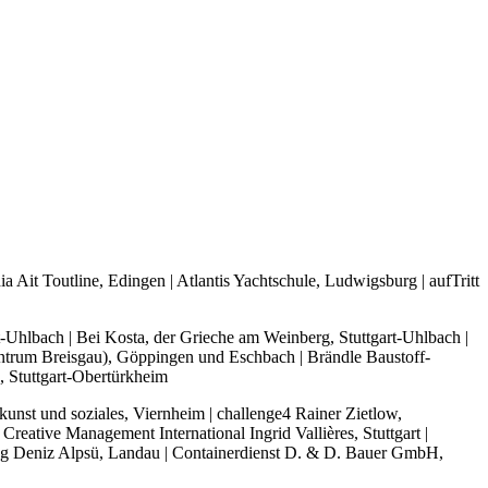
 Ait Toutline, Edingen | Atlantis Yachtschule, Ludwigsburg | aufTritt
-Uhlbach | Bei Kosta, der Grieche am Weinberg, Stuttgart-Uhlbach |
ntrum Breisgau), Göppingen und Eschbach | Brändle Baustoff-
 Stuttgart-Obertürkheim
nst und soziales, Viernheim | challenge4 Rainer Zietlow,
ative Management International Ingrid Vallières, Stuttgart |
ng Deniz Alpsü, Landau | Containerdienst D. & D. Bauer GmbH,