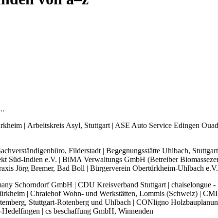
..
kheim | Arbeitskreis Asyl, Stuttgart | ASE Auto Service Edingen Ouadia
hverständigenbüro, Filderstadt | Begegnungsstätte Uhlbach, Stuttgart
ojekt Süd-Indien e.V. | BiMA Verwaltungs GmbH (Betreiber Biomasseze
s Jörg Bremer, Bad Boll | Bürgerverein Obertürkheim-Uhlbach e.V.,
ny Schorndorf GmbH | CDU Kreisverband Stuttgart | chaiselongue - ku
kheim | Chraiehof Wohn- und Werkstätten, Lommis (Schweiz) | CMI Cre
rtemberg, Stuttgart-Rotenberg und Uhlbach | CONligno Holzbauplanu
rt-Hedelfingen | cs beschaffung GmbH, Winnenden