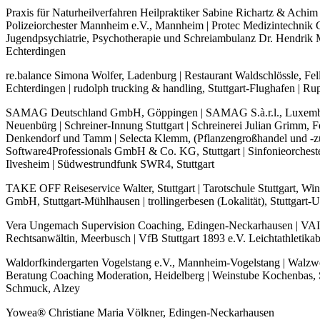
Praxis für Naturheilverfahren Heilpraktiker Sabine Richartz & Achi
Polizeiorchester Mannheim e.V., Mannheim | Protec Medizintechnik G
Jugendpsychiatrie, Psychotherapie und Schreiambulanz Dr. Hendrik 
Echterdingen
re.balance Simona Wolfer, Ladenburg | Restaurant Waldschlössle, F
Echterdingen | rudolph trucking & handling, Stuttgart-Flughafen 
SAMAG Deutschland GmbH, Göppingen | SAMAG S.à.r.l., Luxembou
Neuenbürg | Schreiner-Innung Stuttgart | Schreinerei Julian Grimm, 
Denkendorf und Tamm | Selecta Klemm, (Pflanzengroßhandel und -züch
Software4Professionals GmbH & Co. KG, Stuttgart | Sinfonieorcheste
Ilvesheim | Südwestrundfunk SWR4, Stuttgart
TAKE OFF Reiseservice Walter, Stuttgart | Tarotschule Stuttgart, W
GmbH, Stuttgart-Mühlhausen | trollingerbesen (Lokalität), Stuttgart
Vera Ungemach Supervision Coaching, Edingen-Neckarhausen | VAIH
Rechtsanwältin, Meerbusch | VfB Stuttgart 1893 e.V. Leichtathletikabt
Waldorfkindergarten Vogelstang e.V., Mannheim-Vogelstang | Walzwe
Beratung Coaching Moderation, Heidelberg | Weinstube Kochenbas, 
Schmuck, Alzey
Yowea® Christiane Maria Völkner, Edingen-Neckarhausen