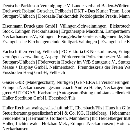
Deutsche Parkinson Vereinigung e.V. Landesverband Baden-Württemb
Drehwerk Roland Gutscher, Fellbach | DKT - Das Kurier Team, Leon
Stuttgart-Uhlbach | Dorozala-Farkhondeh Podologische Praxis, Mann
Eisenmann Druckguss GmbH, Villingen-Schweinningen | Elektrotechn
Stock, Edingen-Neckarhausen | Ergotherapie Macchini, Lamperthei
Neckarhausen e.V., Edingen | Evangelische Gartenstadtgemeinde, Stu
Evangelische Kirchengemeinde Stuttgart-Vaihingen | Evangelische
Fachschriften Verlag, Fellbach | FC Viktoria 08 Neckarhausen, Eding
vermögensverwaltung, Asperg | Förderverein Polizeiorchester Mannhe
Stuttgart-Uhlbach | Föderverein Hockey im VfB Stuttgart e.V., Stutt
Messe + Display GmbH, Nellmersbach | Freundeskreis der Freien Waldo
Fussboden Haag GmbH, Fellbach
Gaiser GbR (Malergeschäft), Nürtigen | GENERALI Versicherungen A
Edingen-Neckarhausen | gesund.coach Andrea Hache, Neckargemünd |
greenAUTOGAS, Karlsruhe (Autogasumrüstung und -tankstellenkette)
Haller Spedition GmbH, Ebersbach/Fils
Haller Rechtsanwaltsgesellschaft mbH, Ebersbach/Fils | Hans im G
Steuerberatungsgesellschaft mbH & Co. KG, Heidelberg | Hebamm
Feudenheim | Herrmanns Hofladen, Mannheim | hic Heidelberger Insti
Haller, Lichtenwald | Holzbau Metz, Edingen-Neckarhausen | Hote
Neckarhausen