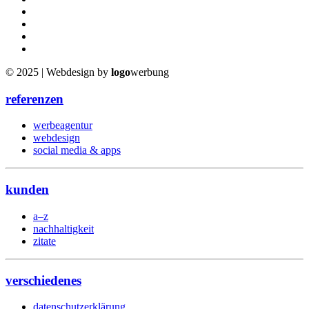
© 2025 | Webdesign by
logo
werbung
referenzen
werbeagentur
webdesign
social media & apps
kunden
a–z
nachhaltigkeit
zitate
verschiedenes
datenschutzerklärung