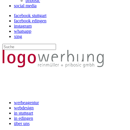
pribosic
social media
facebook stuttgart
facebook edingen
instagram
whatsapp
xing
werbeagentur
webdesign
in stuttgart
in edingen
über uns