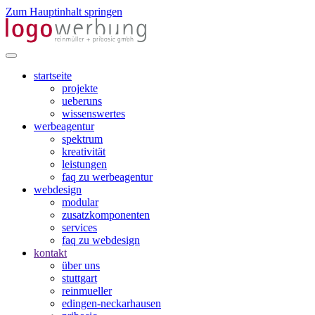
Zum Hauptinhalt springen
startseite
projekte
ueberuns
wissenswertes
werbeagentur
spektrum
kreativität
leistungen
faq zu werbeagentur
webdesign
modular
zusatzkomponenten
services
faq zu webdesign
kontakt
über uns
stuttgart
reinmueller
edingen-neckarhausen