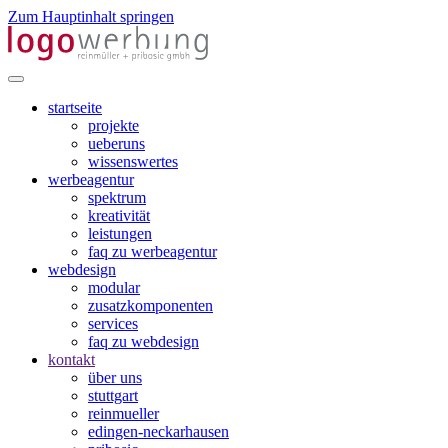
Zum Hauptinhalt springen
startseite
projekte
ueberuns
wissenswertes
werbeagentur
spektrum
kreativität
leistungen
faq zu werbeagentur
webdesign
modular
zusatzkomponenten
services
faq zu webdesign
kontakt
über uns
stuttgart
reinmueller
edingen-neckarhausen