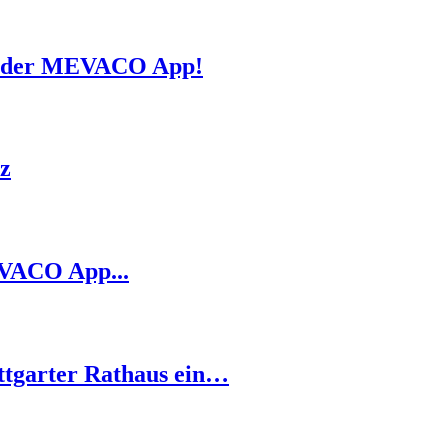
ds der MEVACO App!
z
EVACO App...
ttgarter Rathaus ein…