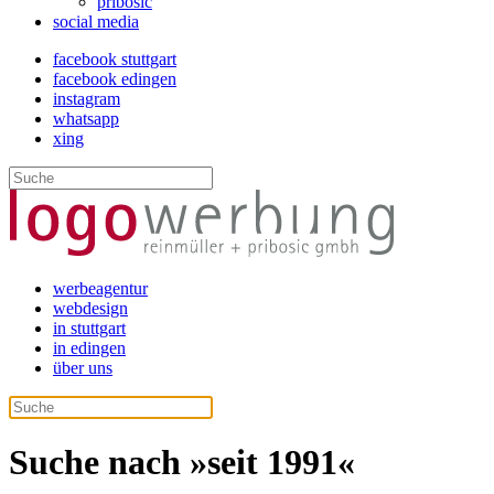
pribosic
social media
facebook stuttgart
facebook edingen
instagram
whatsapp
xing
werbeagentur
webdesign
in stuttgart
in edingen
über uns
Suche nach »seit 1991«