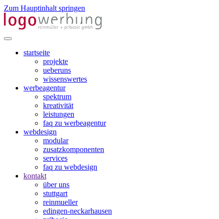
Zum Hauptinhalt springen
startseite
projekte
ueberuns
wissenswertes
werbeagentur
spektrum
kreativität
leistungen
faq zu werbeagentur
webdesign
modular
zusatzkomponenten
services
faq zu webdesign
kontakt
über uns
stuttgart
reinmueller
edingen-neckarhausen