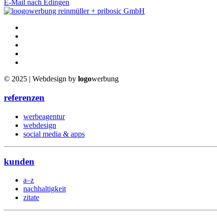
E-Mail nach Edingen
© 2025 | Webdesign by
logo
werbung
referenzen
werbeagentur
webdesign
social media & apps
kunden
a–z
nachhaltigkeit
zitate