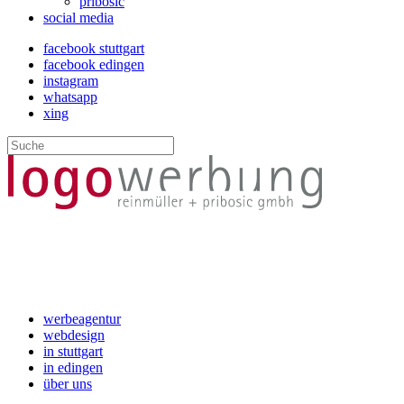
pribosic
social media
facebook stuttgart
facebook edingen
instagram
whatsapp
xing
werbeagentur
webdesign
in stuttgart
in edingen
über uns