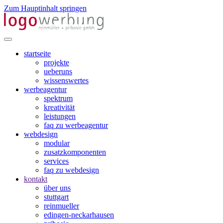
Zum Hauptinhalt springen
startseite
projekte
ueberuns
wissenswertes
werbeagentur
spektrum
kreativität
leistungen
faq zu werbeagentur
webdesign
modular
zusatzkomponenten
services
faq zu webdesign
kontakt
über uns
stuttgart
reinmueller
edingen-neckarhausen