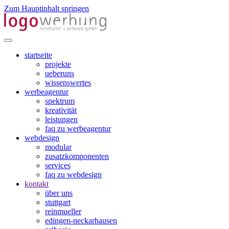
Zum Hauptinhalt springen
startseite
projekte
ueberuns
wissenswertes
werbeagentur
spektrum
kreativität
leistungen
faq zu werbeagentur
webdesign
modular
zusatzkomponenten
services
faq zu webdesign
kontakt
über uns
stuttgart
reinmueller
edingen-neckarhausen