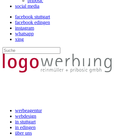
pribosic
social media
facebook stuttgart
facebook edingen
instagram
whatsapp
xing
werbeagentur
webdesign
in stuttgart
in edingen
über uns