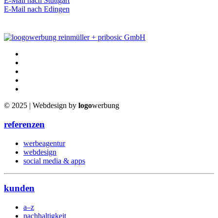
E-Mail nach Stuttgart
E-Mail nach Edingen
© 2025 | Webdesign by
logo
werbung
referenzen
werbeagentur
webdesign
social media & apps
kunden
a–z
nachhaltigkeit