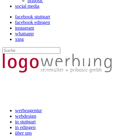
pribosic
social media
facebook stuttgart
facebook edingen
instagram
whatsapp
xing
werbeagentur
webdesign
in stuttgart
in edingen
über uns