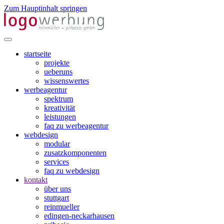
Zum Hauptinhalt springen
startseite
projekte
ueberuns
wissenswertes
werbeagentur
spektrum
kreativität
leistungen
faq zu werbeagentur
webdesign
modular
zusatzkomponenten
services
faq zu webdesign
kontakt
über uns
stuttgart
reinmueller
edingen-neckarhausen