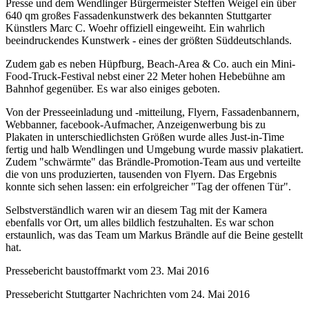
Presse und dem Wendlinger Bürgermeister Steffen Weigel ein über
640 qm großes Fassadenkunstwerk des bekannten Stuttgarter
Künstlers Marc C. Woehr offiziell eingeweiht. Ein wahrlich
beeindruckendes Kunstwerk - eines der größten Süddeutschlands.
Zudem gab es neben Hüpfburg, Beach-Area & Co. auch ein Mini-
Food-Truck-Festival nebst einer 22 Meter hohen Hebebühne am
Bahnhof gegenüber. Es war also einiges geboten.
Von der Presseeinladung und -mitteilung, Flyern, Fassadenbannern,
Webbanner, facebook-Aufmacher, Anzeigenwerbung bis zu
Plakaten in unterschiedlichsten Größen wurde alles Just-in-Time
fertig und halb Wendlingen und Umgebung wurde massiv plakatiert.
Zudem "schwärmte" das Brändle-Promotion-Team aus und verteilte
die von uns produzierten, tausenden von Flyern. Das Ergebnis
konnte sich sehen lassen: ein erfolgreicher "Tag der offenen Tür".
Selbstverständlich waren wir an diesem Tag mit der Kamera
ebenfalls vor Ort, um alles bildlich festzuhalten. Es war schon
erstaunlich, was das Team um Markus Brändle auf die Beine gestellt
hat.
Pressebericht baustoffmarkt vom 23. Mai 2016
Pressebericht Stuttgarter Nachrichten vom 24. Mai 2016