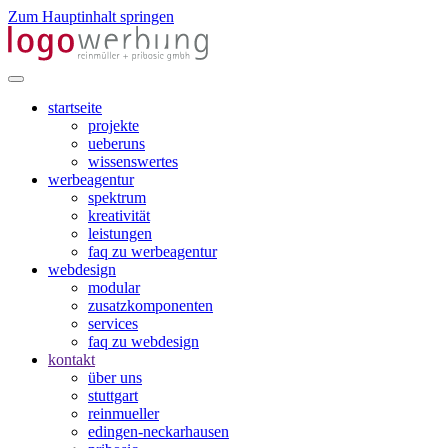
Zum Hauptinhalt springen
startseite
projekte
ueberuns
wissenswertes
werbeagentur
spektrum
kreativität
leistungen
faq zu werbeagentur
webdesign
modular
zusatzkomponenten
services
faq zu webdesign
kontakt
über uns
stuttgart
reinmueller
edingen-neckarhausen