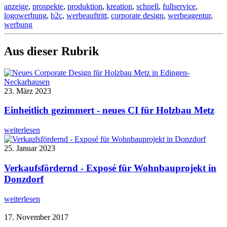
anzeige
,
prospekte
,
produktion
,
kreation
,
schnell
,
fullservice
,
logowerbung
,
b2c
,
werbeauftritt
,
corporate design
,
werbeagentur
,
werbung
Aus dieser Rubrik
23. März 2023
Einheitlich gezimmert - neues CI für Holzbau Metz
weiterlesen
25. Januar 2023
Verkaufsfördernd - Exposé für Wohnbauprojekt in
Donzdorf
weiterlesen
17. November 2017