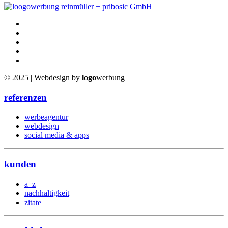
© 2025 | Webdesign by
logo
werbung
referenzen
werbeagentur
webdesign
social media & apps
kunden
a–z
nachhaltigkeit
zitate