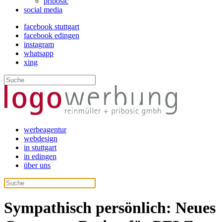
pribosic
social media
facebook stuttgart
facebook edingen
instagram
whatsapp
xing
werbeagentur
webdesign
in stuttgart
in edingen
über uns
Sympathisch persönlich: Neues