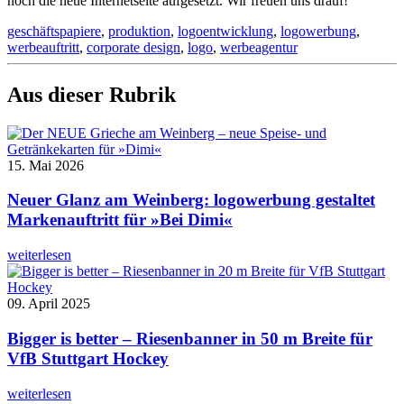
noch die neue Internetseite aufgesetzt. Wir freuen uns drauf!
geschäftspapiere
,
produktion
,
logoentwicklung
,
logowerbung
,
werbeauftritt
,
corporate design
,
logo
,
werbeagentur
Aus dieser Rubrik
15. Mai 2026
Neuer Glanz am Weinberg: logowerbung gestaltet
Markenauftritt für »Bei Dimi«
weiterlesen
09. April 2025
Bigger is better – Riesenbanner in 50 m Breite für
VfB Stuttgart Hockey
weiterlesen