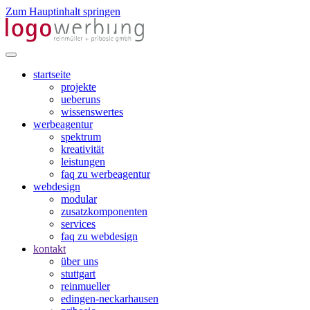
Zum Hauptinhalt springen
startseite
projekte
ueberuns
wissenswertes
werbeagentur
spektrum
kreativität
leistungen
faq zu werbeagentur
webdesign
modular
zusatzkomponenten
services
faq zu webdesign
kontakt
über uns
stuttgart
reinmueller
edingen-neckarhausen