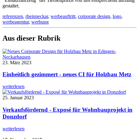
"Einsatzfahrzeug" der Tierheilpraxis von uns entsprechend auffällig
gestaltet.
referenzen
,
rheinneckar
,
werbeauftritt
,
corporate design
,
logo
,
werbeagentur
,
werbung
Aus dieser Rubrik
23. März 2023
Einheitlich gezimmert - neues CI für Holzbau Metz
weiterlesen
25. Januar 2023
Verkaufsfördernd - Exposé für Wohnbauprojekt in
Donzdorf
weiterlesen