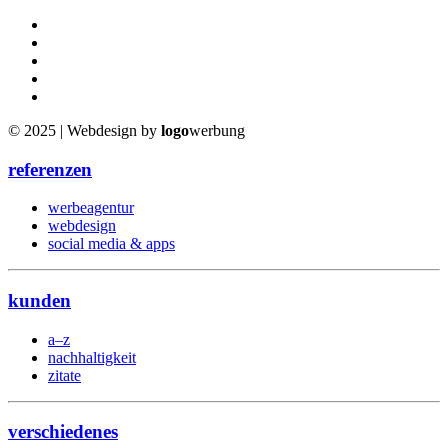
© 2025 | Webdesign by
logo
werbung
referenzen
werbeagentur
webdesign
social media & apps
kunden
a–z
nachhaltigkeit
zitate
verschiedenes