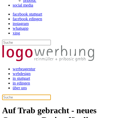
pribosic
social media
facebook stuttgart
facebook edingen
instagram
whatsapp
xing
werbeagentur
webdesign
in stuttgart
in edingen
über uns
Auf Trab gebracht - neues