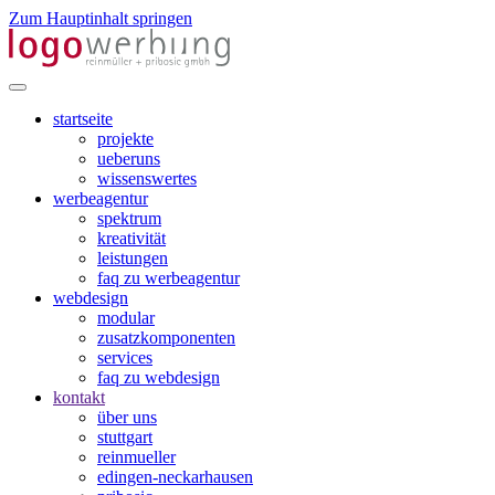
Zum Hauptinhalt springen
startseite
projekte
ueberuns
wissenswertes
werbeagentur
spektrum
kreativität
leistungen
faq zu werbeagentur
webdesign
modular
zusatzkomponenten
services
faq zu webdesign
kontakt
über uns
stuttgart
reinmueller
edingen-neckarhausen