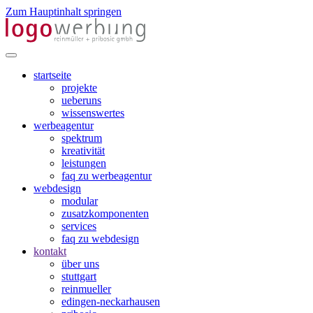
Zum Hauptinhalt springen
startseite
projekte
ueberuns
wissenswertes
werbeagentur
spektrum
kreativität
leistungen
faq zu werbeagentur
webdesign
modular
zusatzkomponenten
services
faq zu webdesign
kontakt
über uns
stuttgart
reinmueller
edingen-neckarhausen