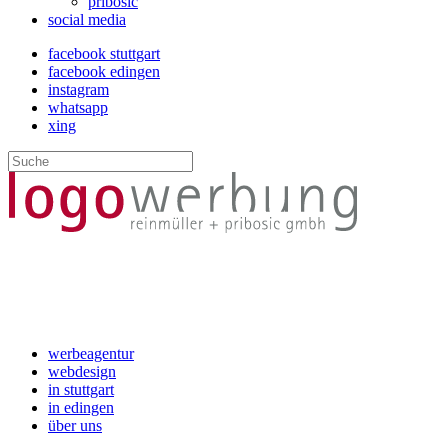
pribosic
social media
facebook stuttgart
facebook edingen
instagram
whatsapp
xing
werbeagentur
webdesign
in stuttgart
in edingen
über uns