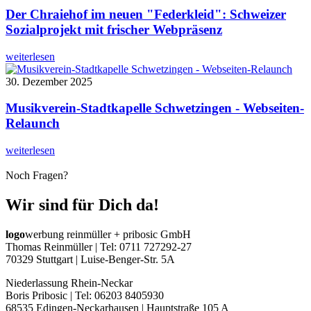
Der Chraiehof im neuen "Federkleid": Schweizer
Sozialprojekt mit frischer Webpräsenz
weiterlesen
30. Dezember 2025
Musikverein-Stadtkapelle Schwetzingen - Webseiten-
Relaunch
weiterlesen
Noch Fragen?
Wir sind für Dich da!
logo
werbung reinmüller + pribosic GmbH
Thomas Reinmüller | Tel: 0711 727292-27
70329 Stuttgart | Luise-Benger-Str. 5A
Niederlassung Rhein-Neckar
Boris Pribosic | Tel: 06203 8405930
68535 Edingen-Neckarhausen | Hauptstraße 105 A