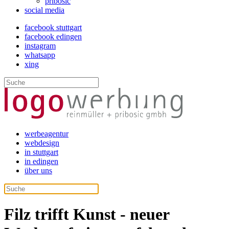
pribosic
social media
facebook stuttgart
facebook edingen
instagram
whatsapp
xing
werbeagentur
webdesign
in stuttgart
in edingen
über uns
Filz trifft Kunst - neuer