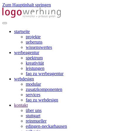
Zum Hauptinhalt springen
startseite
projekte
ueberuns
wissenswertes
werbeagentur
spektrum
kreativität
leistungen
faq zu werbeagentur
webdesign
modular
zusatzkomponenten
services
faq zu webdesign
kontakt
über uns
stuttgart
reinmueller
edingen-neckarhausen